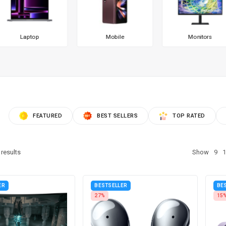
Laptop
Mobile
Monitors
FEATURED
BEST SELLERS
TOP RATED
results
Show
9
1
ER
BESTSELLER
BE
27%
15