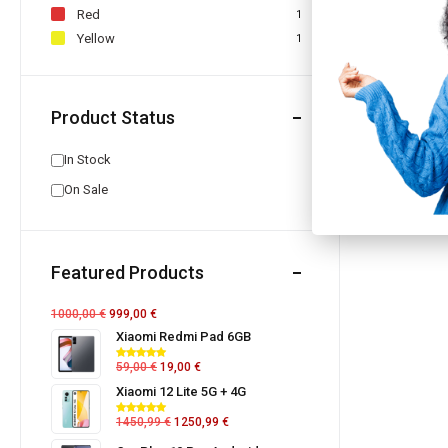
Red
1
Yellow
1
Product Status
In Stock
On Sale
Featured Products
1000,00
€
999,00
€
Xiaomi Redmi Pad 6GB
59,00
€
19,00
€
Xiaomi 12 Lite 5G + 4G
1450,99
€
1250,99
€