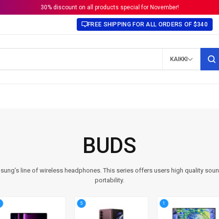
30% discount on all products special for November!
FREE SHIPPING FOR ALL ORDERS OF $340
KAIKKI
BUDS
ng’s line of wireless headphones. This series offers users high quality sou
portability.
5
1