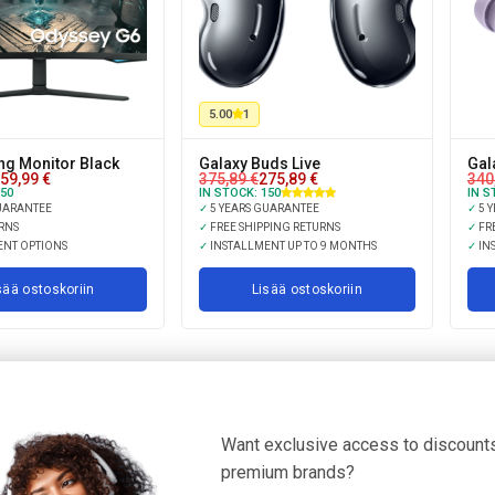
5.00
1
ng Monitor Black
Galaxy Buds Live
Gal
59,99
€
375,89
€
275,89
€
340
50
IN STOCK:
150
IN S
UARANTEE
✓
5 YEARS GUARANTEE
✓
5 
RNS
✓
FREE SHIPPING RETURNS
✓
FRE
ENT OPTIONS
✓
INSTALLMENT UP TO 9 MONTHS
✓
IN
sää ostoskoriin
Lisää ostoskoriin
Want exclusive access to discounts
premium brands?