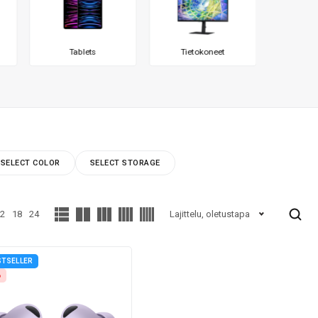
Tablets
Tietokoneet
SELECT COLOR
SELECT STORAGE
2
18
24
Lajittelu, oletustapa
STSELLER
%