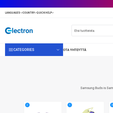
CATEGORIES
Samsung Buds is Samsu
2
1
3