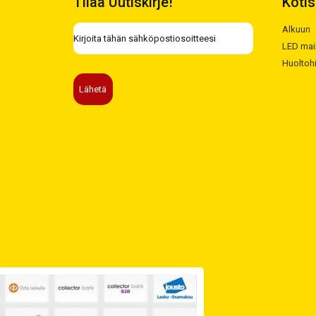
Tilaa Uutiskirje!
Kotis
Alkuun
LED mai
Huoltoh