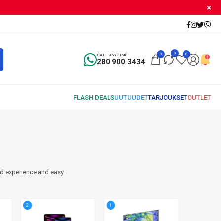
0
0
0
CALL ANYTIME
280 900 3434
nd experience and easy
2
1