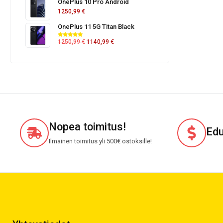
OnePlus 10 Pro Android
1250,99
€
OnePlus 11 5G Titan Black
1250,99
€
1140,99
€
Nopea toimitus!
Edu
Ilmainen toimitus yli 500€ ostoksille!