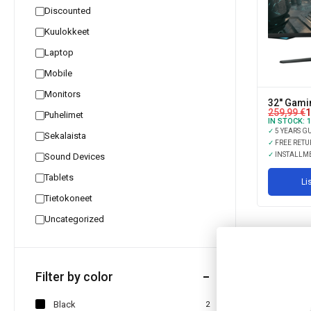
Discounted
Kuulokkeet
Laptop
Mobile
Monitors
32'' Gami
259,99
€
1
Puhelimet
IN STOCK:
1
✓
5 YEARS G
Sekalaista
✓
FREE RETU
✓
INSTALLM
Sound Devices
Tablets
Li
Tietokoneet
Uncategorized
Filter by color
Black
2