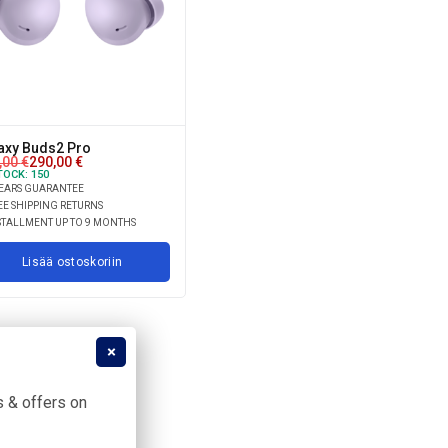
axy Buds2 Pro
,00
€
290,00
€
TOCK:
150
YEARS GUARANTEE
E SHIPPING RETURNS
STALLMENT UP TO 9 MONTHS
Lisää ostoskoriin
 & offers on