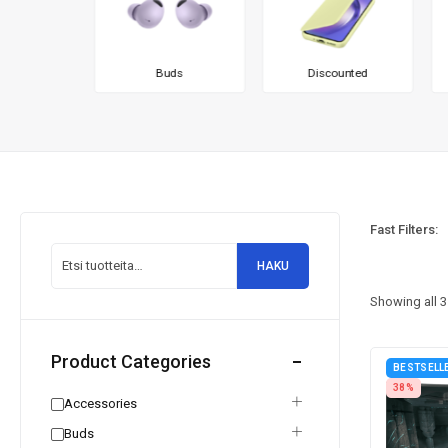
sories
Buds
Discounted
Fast Filters:
HAKU
Showing all
3
Product Categories
BESTSELL
38%
Accessories
Buds