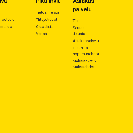
ivu
Pikalinkit
Asiakas
palvelu
Tietoa meistä
nostaulu
Yhteystiedot
Tilini
innasto
Ostoslista
Seuraa
Vertaa
tilausta
Asiakaspalvelu
Tilaus- ja
sopumusehdot
Maksutavat &
Maksuehdot