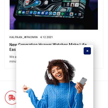
HALPAAN_WPADMIN
4.12.2021
New Generation Huawei Watches Make Life
Easier
We all intend to plan ahead, but too often let the day-to-day
minutia get in the way of making a calendar for the year.
Nopea toimitus!
Ilmainen toimitus yli 500€ ostoksille!