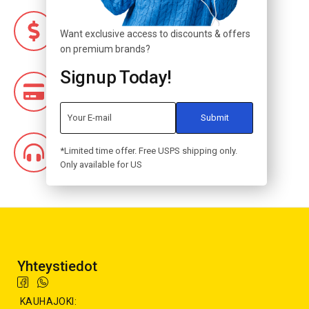
Edulliset hinnat!
Want exclusive access to discounts & offers
on premium brands?
Signup Today!
Joustavat maksutavat!
Nettikauppa 24/7!
*Limited time offer. Free USPS shipping only.
Only available for US
Yhteystiedot
KAUHAJOKI: