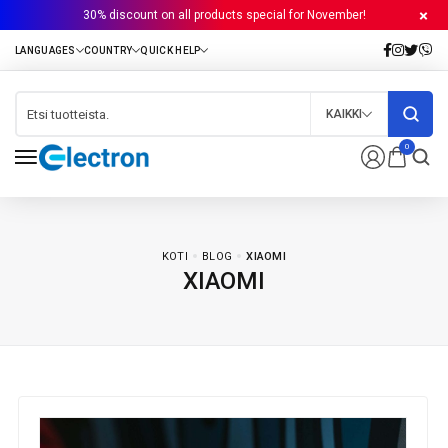
30% discount on all products special for November!
KAIKKI
0
KOTI
BLOG
XIAOMI
XIAOMI