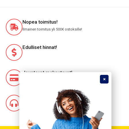
Nopea toimitus!
Ilmainen toimitus yli 500€ ostoksille!
Edulliset hinnat!
Joustavat maksutavat!
Nettikauppa 24/7!