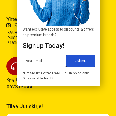
Yhteystiedot
Want exclusive access to discounts & offers
KAUHAJOKI:
on premium brands?
PUISTOTIE 70 (K-CITYMARKET)
61800 KAUHAJOKI
Signup Today!
*Limited time offer. Free USPS shipping only.
Only available for US
Kysyttävää? Soita!
062313044
Tilaa Uutiskirje!