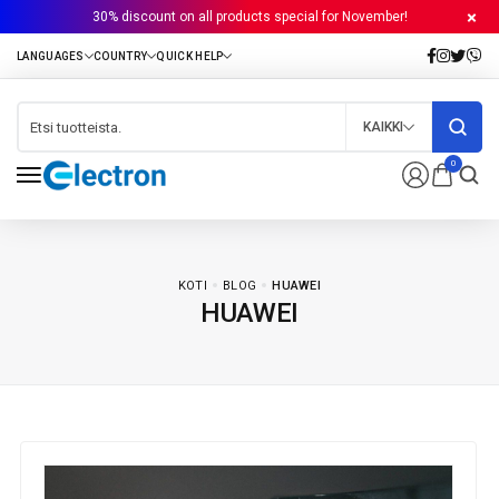
30% discount on all products special for November!
KAIKKI
0
KOTI
BLOG
HUAWEI
HUAWEI